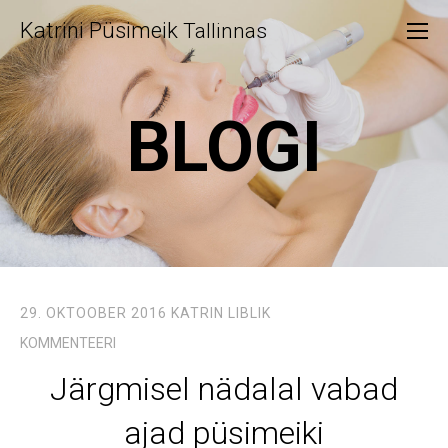
Katrini Püsimeik
Tallinnas
BLOGI
29. OKTOOBER 2016
KATRIN LIBLIK
KOMMENTEERI
Järgmisel nädalal vabad
ajad püsimeiki