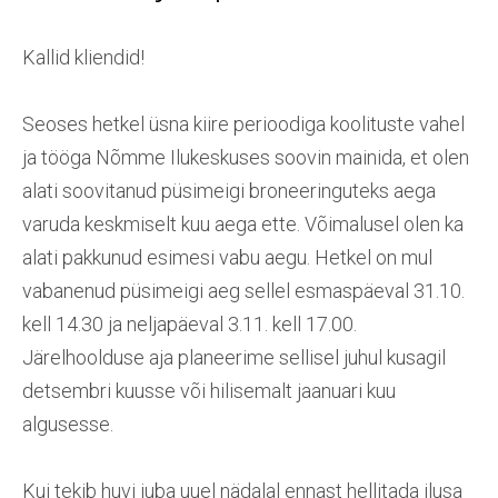
Kallid kliendid!
Seoses hetkel üsna kiire perioodiga koolituste vahel
ja tööga Nõmme Ilukeskuses soovin mainida, et olen
alati soovitanud püsimeigi broneeringuteks aega
varuda keskmiselt kuu aega ette. Võimalusel olen ka
alati pakkunud esimesi vabu aegu. Hetkel on mul
vabanenud püsimeigi aeg sellel esmaspäeval 31.10.
kell 14.30 ja neljapäeval 3.11. kell 17.00.
Järelhoolduse aja planeerime sellisel juhul kusagil
detsembri kuusse või hilisemalt jaanuari kuu
algusesse.
Kui tekib huvi juba uuel nädalal ennast hellitada ilusa