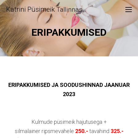
Katrini Püsimeik
Tallinnas
ERIPAKKUMISED
ERIPAKKUMISED JA SOODUSHINNAD JAANUAR
2023
Kulmude püsimeik hajutusega +
silmalainer ripsmevahele
250.-
tavahind
325.-