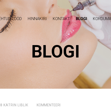
EHTUD TÖÖD
HINNAKIRI
KONTAKT
BLOGI
KORDUMA
BLOGI
18
KATRIN LIBLIK
KOMMENTEERI