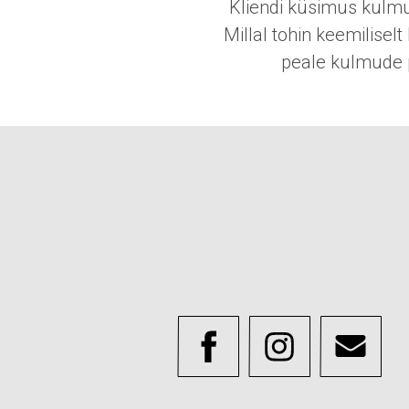
Kliendi küsimus kulmu
Millal tohin keemilisel
peale kulmude 