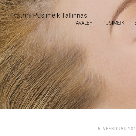
Katrini Püsimeik
Tallinnas
AVALEHT
PÜSIMEIK
T
6. VEEBRUAR 20