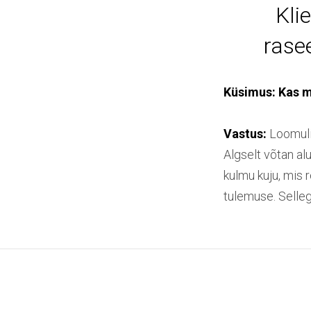
Kli
rase
Küsimus:
Kas m
Vastus:
Loomulik
Algselt võtan al
kulmu kuju, mis 
tulemuse. Selleg