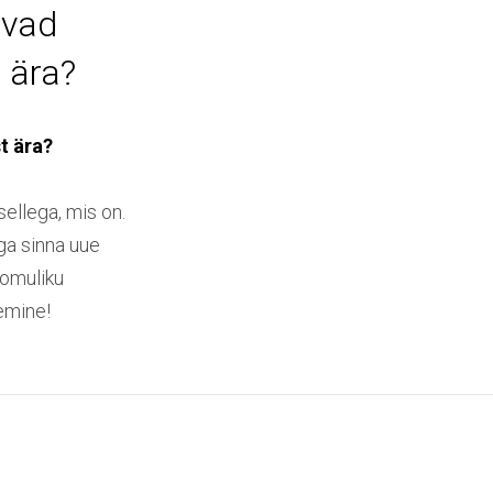
rvad
 ära?
t ära?
sellega, mis on.
iga sinna uue
oomuliku
emine!