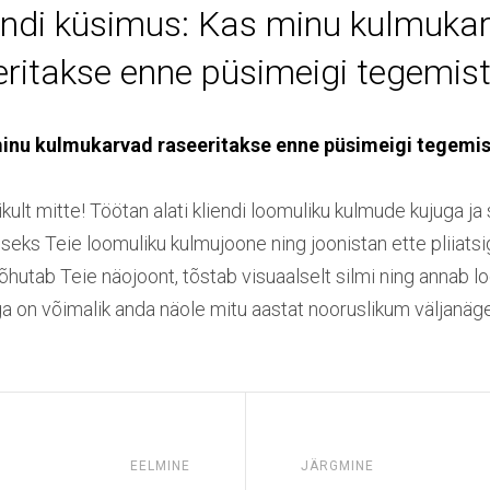
endi küsimus: Kas minu kulmuka
eritakse enne püsimeigi tegemist
inu kulmukarvad raseeritakse enne püsimeigi tegemis
ult mitte! Töötan alati kliendi loomuliku kulmude kujuga ja 
useks Teie loomuliku kulmujoone ning joonistan ette pliiats
rõhutab Teie näojoont, tõstab visuaalselt silmi ning annab l
a on võimalik anda näole mitu aastat nooruslikum väljanäg
EELMINE
JÄRGMINE