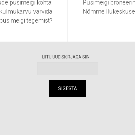
de püsimeigi kohta:
Püsimeigi broneeri
t kulmukarvu värvida
Nõmme Ilukeskuse
püsimeigi tegemist?
LIITU UUDISKIRJAGA SIIN