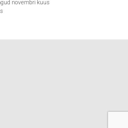
ngud novembri kuus
s