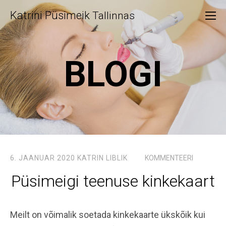
Katrini Püsimeik
Tallinnas
BLOGI
6. JAANUAR 2020
KATRIN LIBLIK
KOMMENTEERI
Püsimeigi teenuse kinkekaart
Meilt on võimalik soetada kinkekaarte ükskõik kui