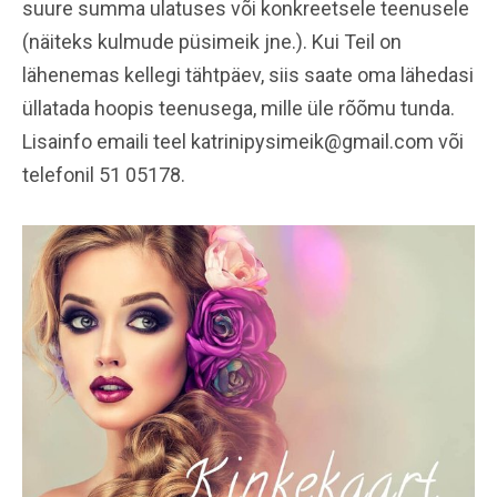
suure summa ulatuses või konkreetsele teenusele
(näiteks kulmude püsimeik jne.). Kui Teil on
lähenemas kellegi tähtpäev, siis saate oma lähedasi
üllatada hoopis teenusega, mille üle rõõmu tunda.
Lisainfo emaili teel katrinipysimeik@gmail.com või
telefonil 51 05178.