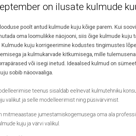
eptember on ilusate kulmude ku
e looduse poolt antud kulmude kuju kõige parem. Kui soovi
rõhutada oma loomulikke näojooni, siis õige kulmude kuju 
 Kulmude kuju korrigeerimine kodustes tingimustes lõpeb
egemisega ja kulmukarvade kitkumisega, mille tulemusen
orrapärased või isegi inetud. Ideaalsed kulmud on sümeetr
kuju sobib näoovaaliga.
delleerimise teenus sisaldab eelnevat kulmutehniku konsul
ju valikut ja selle modelleerimist ning püsivärvimist.
n mitmeaastase jumestamiskogemusega oma ala professio
lmude kuju ja värvi valikul.