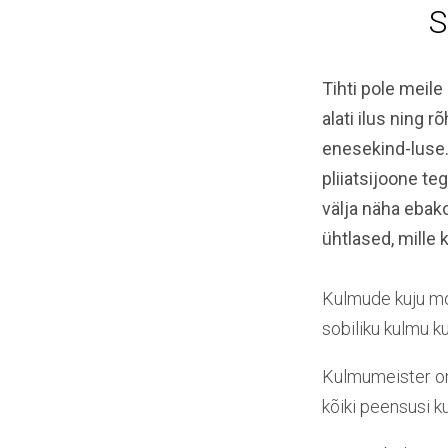
S
Tihti pole meil
alati ilus ning 
enesekind-luse.
pliiatsijoone t
välja näha ebak
ühtlased, mille 
Kulmude kuju mo
sobiliku kulmu ku
Kulmumeister o
kõiki peensusi ku