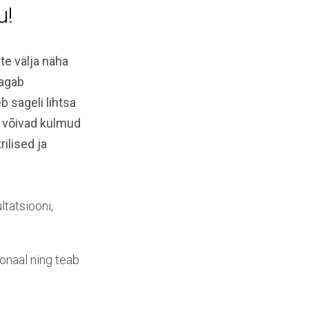
u!
te välja näha
tagab
 sageli lihtsa
a võivad kulmud
ilised ja
tatsiooni,
naal ning teab