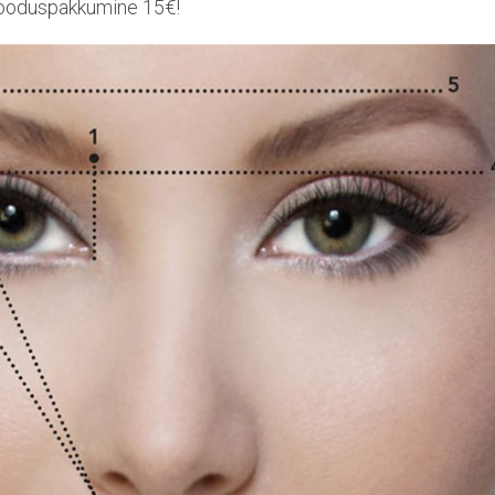
ooduspakkumine 15€!