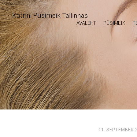
Katrini Püsimeik
Tallinnas
AVALEHT
PÜSIMEIK
T
11. SEPTEMBER 