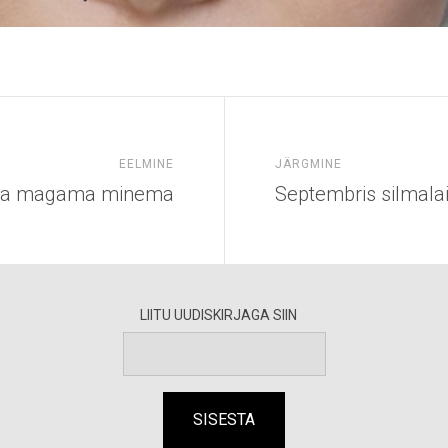
EELMINE
JÄRGMINE
giga magama minema
Septembris silmala
LIITU UUDISKIRJAGA SIIN