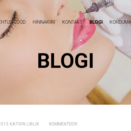
EHTUD TÖÖD
HINNAKIRI
KONTAKT
BLOGI
KORDUMA
BLOGI
2015
KATRIN LIBLIK
KOMMENTEERI