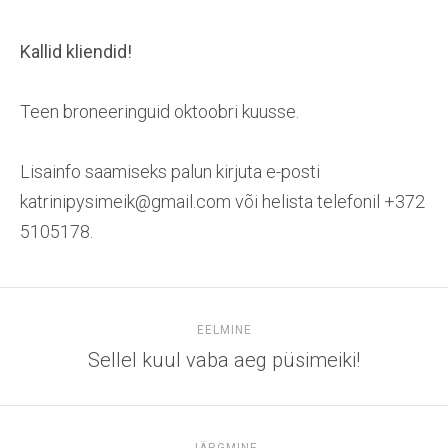
Kallid kliendid!
Teen broneeringuid oktoobri kuusse.
Lisainfo saamiseks palun kirjuta e-posti
katrinipysimeik@gmail.com või helista telefonil +372
5105178.
EELMINE
Sellel kuul vaba aeg püsimeiki!