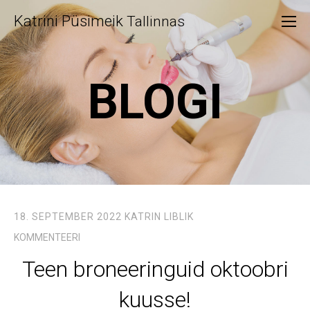
Katrini Püsimeik
Tallinnas
BLOGI
18. SEPTEMBER 2022
KATRIN LIBLIK
KOMMENTEERI
Teen broneeringuid oktoobri
kuusse!